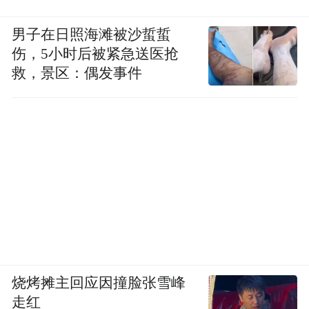
男子在日照海滩被沙蜇蜇
伤，5小时后被紧急送医抢
救，景区：偶发事件
烧烤摊主回应因撞脸张雪峰
走红