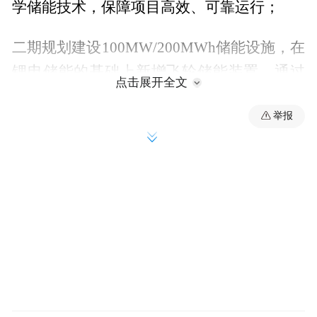
学储能技术，保障项目高效、可靠运行；
二期规划建设100MW/200MWh储能设施，在
锂电储能的基础上新增飞轮储能装置，通过
点击展开全文
两种储能技术互补融合，进一步提升储能系
举报
统的稳定性、灵活性和综合效能。
据悉，项目在运营模式上将依托峰谷电价套
利、电网辅助服务、储能容量补偿三大核心
收益模式，建成全面投运后，预计年均可贡
献利税超千万元。按照建设时序，一期项目
计划于明年6月底实现并网投产，二期项目力
争明年年底完成联调联试并并网运行。