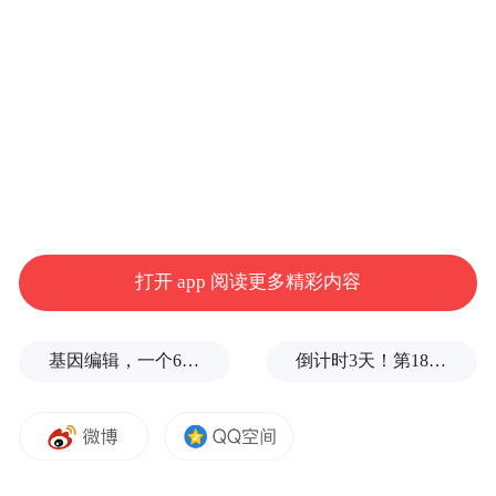
此次储能项目的落地投产，是高平市深耕绿
色低碳领域、优化能源产业结构的重要举
措。项目不仅能有效完善区域新型电力系
统，提升电网调峰、储能稳压能力，保障区
域电力供应安全稳定，而且将有力推动当地
绿色低碳产业规模化、集群化发展，加速传
统产业绿色转型。
打开 app 阅读更多精彩内容
来源：高平市人民政府
基因编辑，一个6岁女孩之死
倒计时3天！第18届影响世界华人盛典即将启幕