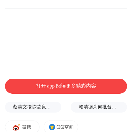
打开 app 阅读更多精彩内容
蔡英文接陈莹竞选总部主委？郭正亮爆玄机：她的谋划是陈其迈
赖清德为何批台中？岛内媒体人曝蔡英文让他压力大