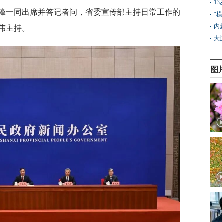
1
锋一同出席并答记者问，省委宣传部主持日常工作的
“
内
伟主持。
大
图