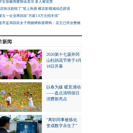
3岁女孩被闺蜜胁迫卖淫 多人被追责
横店快没剧组了”登上热搜 横店影视城动态辟谣
蒙古一企业再回应“月薪1.6万元招羊倌”
连市监局回应女子用烧烤铁签喂狗：店主已停业整顿
片新闻
2026第十七届井冈
山杜鹃花节将于4月
18日开幕
以春为媒 暖意涌动
——盘点清明假日
消费新亮点
“离职同事被炼化
变成数字永生了”