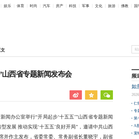
娱乐
体育
时尚
汽车
房产
科技
军事
文化
旅游
佛教
国
站
正文
’”山西省专题新闻发布会
频
如
2026
仁
专
府新闻办公室举行“开局起步‘十五五’”山西省专题新闻
第
A
型发展 推动实现‘十五五’良好开局”，邀请中共山西
宠
席并作主发布，省委常委、常务副省长董晓宇，副省