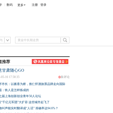
学
数码
注册
登录
更多
内
道推荐
意甘肃随心GO
0
-05-16 17:58:35
条评论
怀市长：以酱香为桥，推仁怀酒旅票品牌走向国际
题：铁人是怎样炼成的
七届上海创新创业青年50人论坛
股“千亿元军团”大扩容 这些城市起飞了
物叫声能实时翻译成“人话” 准确率达94.6%？