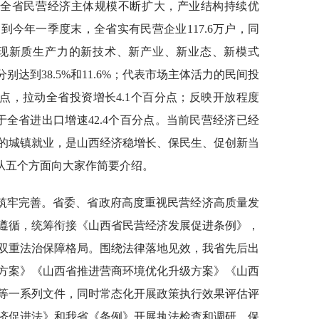
，全省民营经济主体规模不断扩大，产业结构持续优
今年一季度末，全省实有民营企业117.6万户，同
；体现新质生产力的新技术、新产业、新业态、新模式
别达到38.5%和11.6%；代表市场主体活力的民间投
百分点，拉动全省投资增长4.1个百分点；反映开放程度
高于全省进出口增速42.4个百分点。当前民营经济已经
的城镇就业，是山西经济稳增长、保民生、促创新当
我从五个方面向大家作简要介绍。
筑牢完善。省委、省政府高度重视民营经济高质量发
遵循，统筹衔接《山西省民营经济发展促进条例》，
双重法治保障格局。围绕法律落地见效，我省先后出
方案》《山西省推进营商环境优化升级方案》《山西
等一系列文件，同时常态化开展政策执行效果评估评
济促进法》和我省《条例》开展执法检查和调研，保