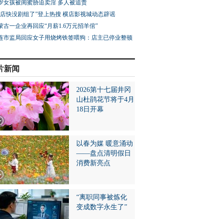
3岁女孩被闺蜜胁迫卖淫 多人被追责
横店快没剧组了”登上热搜 横店影视城动态辟谣
蒙古一企业再回应“月薪1.6万元招羊倌”
连市监局回应女子用烧烤铁签喂狗：店主已停业整顿
片新闻
2026第十七届井冈
山杜鹃花节将于4月
18日开幕
以春为媒 暖意涌动
——盘点清明假日
消费新亮点
“离职同事被炼化
变成数字永生了”