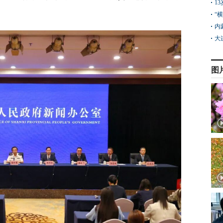
1
“
内
大
图