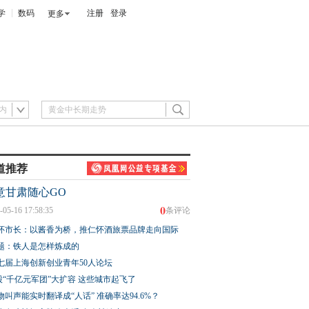
学
数码
注册
登录
更多
内
道推荐
意甘肃随心GO
0
-05-16 17:58:35
条评论
怀市长：以酱香为桥，推仁怀酒旅票品牌走向国际
题：铁人是怎样炼成的
七届上海创新创业青年50人论坛
股“千亿元军团”大扩容 这些城市起飞了
物叫声能实时翻译成“人话” 准确率达94.6%？