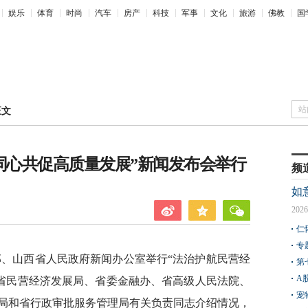
娱乐
体育
时尚
汽车
房产
科技
军事
文化
旅游
佛教
国
站
正文
同心共促高质量发展”新闻发布会举行
频
如
2026
仁
专
部、山西省人民政府新闻办公室举行“法治护航民营经
第
A
。省民营经济发展局、省委金融办、省高级人民法院、
宠
局和省行政审批服务管理局有关负责同志介绍情况，