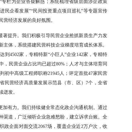
答”专栏为企业答疑解惑；系统梳理省级层面涉企政策
走进民企看发展”“民间投资重点项目巡礼”等专题宣传
民营经济发展的良好氛围。
显著提升。我们积极引导民营企业抢抓新质生产力发
新主体，系统搭建民营科技企业梯度培育成长体系。
达到4502家，专精特新“小巨人”企业142家，专精特
业中，民营企业占比均已超过80%；人才与主体培育同
初中高级工程师职称21945人；评定首批47家民营
全省民营经济高质量发展示范县（市、区）7个，全省
续迸发。
更加有力。我们持续健全常态化政企沟通机制。通过
种渠道，广泛倾听企业急难愁盼，建立诉求台账。全
织政企面对面交流2067场，覆盖企业近2万户次，收