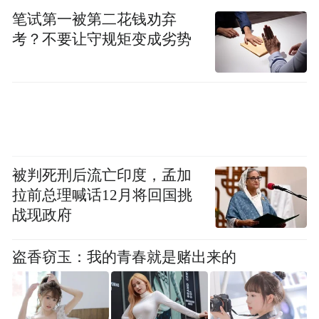
首，入选红果短剧“果燃计划”第三期片单，
笔试第一被第二花钱劝弃
并斩获第十六届北京国际电影节微短剧单元
考？不要让守规矩变成劣势
“年度文旅融合赋能作品” 殊荣，实现行业口
碑与市场热度双丰收。
被判死刑后流亡印度，孟加
拉前总理喊话12月将回国挑
战现政府
盗香窃玉：我的青春就是赌出来的