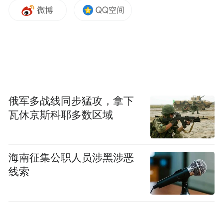
2023年以来，太原已成功举办周杰伦、凤凰
传奇、周深、刀郎等知名艺人演唱会75场，
票房收入超10亿元，拉动消费近80亿元，吸
俄军多战线同步猛攻，拿下
引观众超200万人次，社交平台话题播放量突
瓦休京斯科耶多数区域
破50亿次，“歌迷之城”火爆出圈，成为全国
文旅消费新热点。太原市通过成立政府专
班、出台专项支持政策、构建一站式服务保
海南征集公职人员涉黑涉恶
线索
障体系，持续优化演出环境、提升歌迷体
验，推动演唱会经济从“单一演出”向“吃住行
游购娱”全域消费延伸。