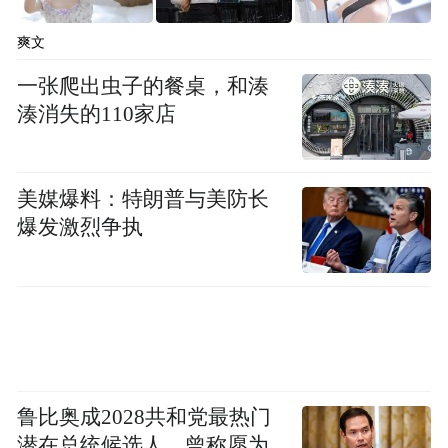
《太原之约》主创分享创作感悟
爽文
发布会现场，《太原之约》导演查文浩、男
一张爬出虫子的餐桌，和湊
主角林俊毅、女主角陈怡霏等主创分享创作
湊消失的110家店
感悟，主题曲原唱歌手张翘现场演唱《约起
来去太原》，将气氛推向高潮。
美媒爆料：特朗普与美防长
爆发激烈争执
鲁比奥成2028共和党最热门
潜在总统候选人，曾称愿为