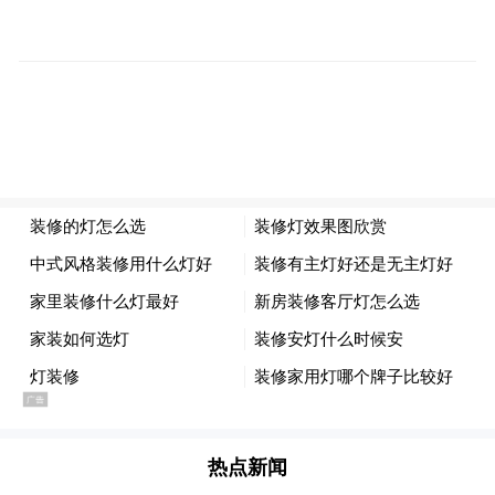
依托“歌迷之城”火热态势，响应国家广电总
局“跟着微短剧去旅行”创作号召，微短剧
《太原之约》同步在红果平台正式上线启
动。该剧由山西省委宣传部指导，山西影视
集团、北京紫禁城影业、红果短剧联合出
品，以“一场演唱会，串联一座城的相遇与热
爱”为主线，讲述摄影少女林小马与文物数字
化修复专家陈岩因演唱会相遇相知的爱情故
事，将红灯笼体育场、天龙山石窟、钟楼街
等城市地标与头脑、莜面栲栳栳等非遗美食
自然融入剧情，沉浸式展现太原千年文脉与
青春活力。该剧此前在北京卫视首播，收视
热点新闻
率位居全国卫视同时段前列、两天登顶榜