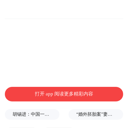
微短剧《太原之约》剧照
仪式现场，太原市文旅局发布2026年太原大
型演唱会最新安排：截至目前已取得演出与
安全许可的薛之谦、周华健等17个项目共27
场，预计观众超70万人次；全年预计举办大
型演唱会40余场，吸引观众约120万人次。
打开 app 阅读更多精彩内容
胡锡进：中国一天怒回五拳，中美最新较量会走多远？
“婚外胚胎案”妻子：患病期间男方疑似多次有外遇，第三者经营的茶馆距自己家步行仅15分钟