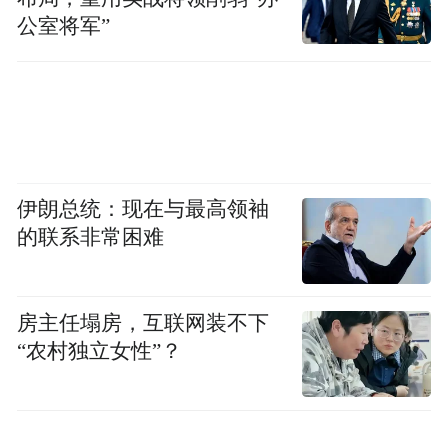
会流量转化为文旅流量，把城市故事转化为
公室将军”
传播热点，进一步推动文旅深度融合，助力
太原打造国际知名旅游热点门户城市，向全
国歌迷与游客发出诚挚邀请：赴一场演唱
会，游一座太原城，共赴太原之约。
伊朗总统：现在与最高领袖
链接：来自太原的邀请函！20+场大型演唱
的联系非常困难
会时间定了
4月22日，太原市文旅局发布2026年太原大型
房主任塌房，互联网装不下
演唱会最新安排。具体如下：
“农村独立女性”？