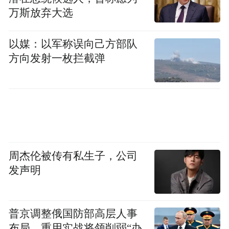
万斯放弃大选
主题曲原唱歌手张翘现场演唱《约起来去太原》
以媒：以军称误向己方部队
方向发射一枚拦截弹
周杰伦被传有私生子，公司
发声明
《太原之约》主创和歌迷粉丝合影
普京调整俄国防部高层人事
本次活动以歌声邀约、以光影传情，把演唱
布局，重用实战将领削弱“办