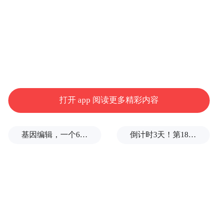
打开 app 阅读更多精彩内容
基因编辑，一个6岁女孩之死
倒计时3天！第18届影响世界华人盛典即将启幕