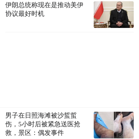
伊朗总统称现在是推动美伊
协议最好时机
男子在日照海滩被沙蜇蜇
伤，5小时后被紧急送医抢
救，景区：偶发事件