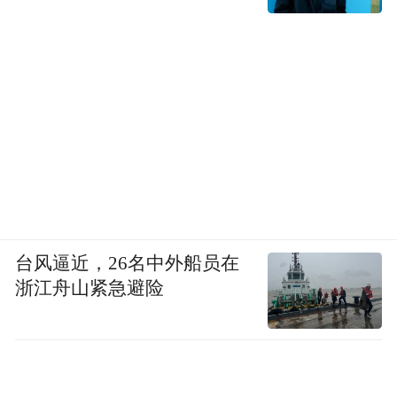
“今年古县城的活动确实精彩，一看就是花了
心思。”太原市民冯女士每年春节都来太原古
县城逛，“以前转一圈就走了，今年从白天玩
到晚上，节目根本看不过来。”
此外，遍布太原古县城的非遗民俗、街头巡
台风逼近，26名中外船员在
浙江舟山紧急避险
演轮番上演，更是将过年的氛围感拉满。小
吃摊贩叫卖声此起彼伏，为流光溢彩的古城
再添一缕人间烟火。