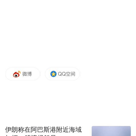
太原古县城现存文物保护单位38处，其中文
庙为全国重点文物保护单位。古城内的县
衙、关帝庙等建筑，不仅是物理空间的地
标，更是文化记忆的载体。2011年，景区被
评为国家历史文化街区。
伊朗称在阿巴斯港附近海域