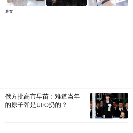
景区安全部相关负责人介绍，350名城内安保
爽文
人员、30名城外交通疏导人员全天候在岗，8
个城门同时开放，各类巡游和快闪演出有效
分流人群，确保游览秩序。为应对突发情
况，景区还提前在重点点位配置了担架、除
颤仪、速效救心丸等应急物资，尽力让每一
位游客玩得安心、舒心。
俄方批高市早苗：难道当年
的原子弹是UFO扔的？