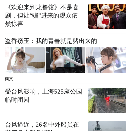
《欢迎来到龙餐馆》不是喜
从收费到免费，看似简单的政策调整，实则
剧，但让“骗”进来的观众依
然惊喜
是运营理念的根本转变。景区从“门票经济”
转向“体验经济”，通过免费引流带动餐饮、
盗香窃玉：我的青春就是赌出来的
文创等二次消费，形成良性循环。
数据显示，春节期间景区周边商铺营收较往
年大幅增长，文创产品、特色餐饮成为消费
爽文
热点，实现了游客体验与商业效益的双赢。
受台风影响，上海525座公园
临时闭园
台风逼近，26名中外船员在