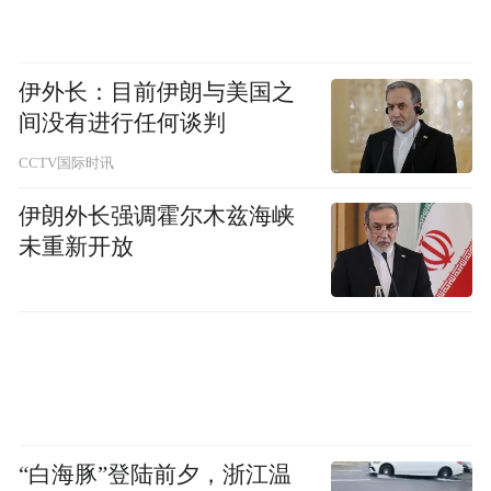
沉浸体验：传统与现代的创意碰撞
伊外长：目前伊朗与美国之
漫步古城，七大主题体验区各具特色，构建
间没有进行任何谈判
全时段、全龄段的沉浸式体验体系，让千年
CCTV国际时讯
文脉在互动中“活”起来。
伊朗外长强调霍尔木兹海峡
北广场前，威亚飞天演员衣袂翩跹从天而
未重新开放
降。福塔下，40米高空巨型花瀑从塔顶倾泻
而下，与星空草坪相映成趣，花仙子巡游队
伍穿行其间，游客争相合影留念。南街上，
巨型机甲关公巡游开道，电音与传统国乐混
搭。夜幕降临，全城灯组点亮，景色美不胜
收。特别是压轴节目“奇幻时空无人机秀”令
“白海豚”登陆前夕，浙江温