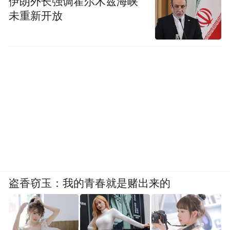
伊朗外长强调霍尔木兹海峡
未重新开放
儿童……春节期间景区多次处理各类突发事
件，用“件件有回应”的承诺，让游客感受到
质朴、热诚、厚道的服务底色。
盗香窃玉：我的青春就是赌出来的