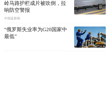
人惊艳：3000架无人机以夜空为幕，缓缓变
岭马路护栏成片被吹倒，拉
响防空警报
幻出“马上有福”“锦绣太原欢迎您”等璀璨字
样，不时引来阵阵惊呼。
中国蓝新闻
“俄罗斯失业率为G20国家中
最低”