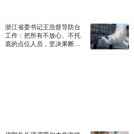
疏解了城外交通压力。
最令人动容的，是一场与时间赛跑的救援。2
浙江省委书记王浩督导防台
工作：把所有不放心、不托
月20日傍晚，一名孕妇在鼓楼区域突然羊水
底的点位人员，坚决果断转
破裂，情况紧急。晋源派出所民警与景区安
移到位
保人员迅速疏散游客，为救护车开辟出一条
“生命通道”。现场执勤的医护人员全程守
护，安抚情绪、指导呼吸，最终将孕妇护送
至医院平安生产。“如果没有景区工作人员的
快速反应，后果不堪设想。”孕妇家属连声道
谢。
从帮助游客寻找丢失的身份证、车钥匙，到
紧急救助突发疾病的游客、寻找走失的老人