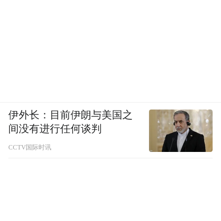
太原古县城春节爆火，绝非偶然。免费政策
降低了游客决策门槛，而真正留住人的是精
心策划的活动和暖心细致的服务。此次客流
爆棚，恰恰验证了“内容为王”的文旅发展逻
伊外长：目前伊朗与美国之
辑，也为传统景区转型提供了有益借鉴。
间没有进行任何谈判
CCTV国际时讯