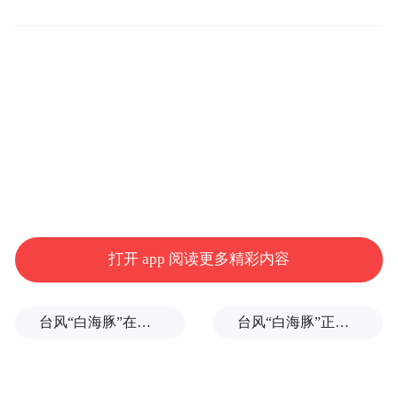
文脉根基：千年古城的历史回响
太原古县城并非凭空而起的仿古街区，而是
植根于晋阳古城的千年文脉沃土。
作为太原故城的活态遗存，其历史可追溯至
春秋时期，见证了“晋阳龙兴”的壮阔史诗。
现存古城沿袭“凤凰城”的古老格局，城墙周
打开 app 阅读更多精彩内容
长3.7公里。城内东西南北四条主街，清晰勾
勒出明清县城的街巷肌理。
台风“白海豚”在浙江玉环登陆，大片树木被吹倒
台风“白海豚”正式登陆