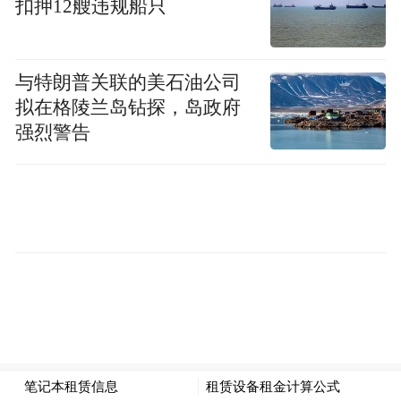
扣押12艘违规船只
“一城看山西，一街五千年”，深厚的文化积
淀为古城注入独特灵魂。走在太原古县城
内，文庙、县衙等古建令人目不暇接；各种
与特朗普关联的美石油公司
文化项目、特色零售等业态板块，令人流连
拟在格陵兰岛钻探，岛政府
忘返，为沉浸式文旅体验提供了天然的历史
强烈警告
舞台。
免费入城：降低门槛释放消费活力
“听说今年不用预约、免费看表演，专程过来
感受一下年味。”来自吕梁交城的游客郭女士
说，一家人刚进城门就被热闹的氛围感染，
孩子们迫不及待想去看仙女飞天表演。