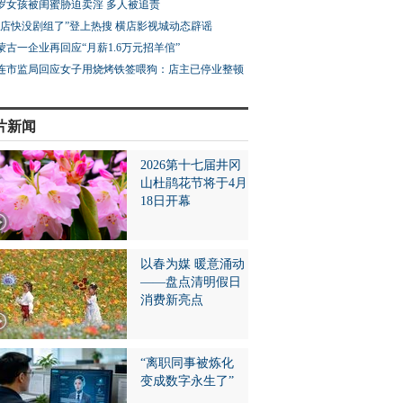
3岁女孩被闺蜜胁迫卖淫 多人被追责
横店快没剧组了”登上热搜 横店影视城动态辟谣
蒙古一企业再回应“月薪1.6万元招羊倌”
连市监局回应女子用烧烤铁签喂狗：店主已停业整顿
片新闻
2026第十七届井冈
山杜鹃花节将于4月
18日开幕
以春为媒 暖意涌动
——盘点清明假日
消费新亮点
“离职同事被炼化
变成数字永生了”