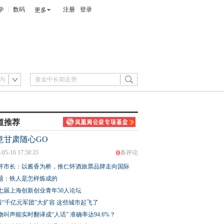
学
数码
注册
登录
更多
内
道推荐
意甘肃随心GO
0
-05-16 17:58:35
条评论
怀市长：以酱香为桥，推仁怀酒旅票品牌走向国际
题：铁人是怎样炼成的
七届上海创新创业青年50人论坛
股“千亿元军团”大扩容 这些城市起飞了
物叫声能实时翻译成“人话” 准确率达94.6%？