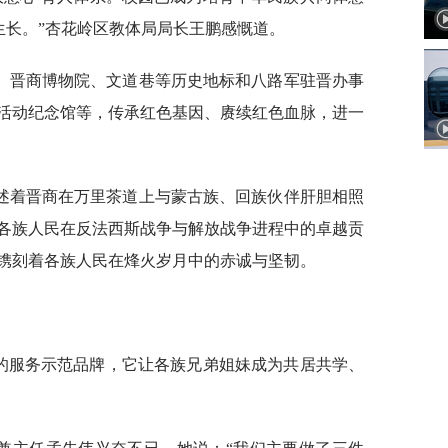
生长。”杏花岭区教体局局长王鹏感慨道。
、晋商博物院、文道巷等历史地标和八路军驻晋办事
活动纪念馆等，传承红色基因、赓续红色血脉，进一
述着晋商在万里茶道上与蒙古族、回族伙伴肝胆相照
各族人民在反法西斯战争与解放战争进程中的卓越贡
镌刻着各族人民在烽火岁月中的赤诚与坚韧。
造的服务示范品牌，它让各族兄弟姐妹成为共居共学、