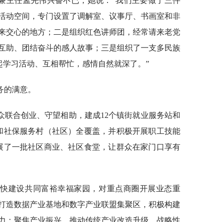
记兼主任孟先伟兴奋不已，她说：“我们主要做了三件
活动空间，专门设置了调解室、议事厅、书画室和非
来交心的地方；二是组织红色讲师团，经常请来老党
互助、团结奋斗的感人故事；三是组织了一支多民族
起学习活动、互相帮忙，感情自然就深了。”
务的满意。
众联合创业、守望相助，建成12个镇街就业服务站和
业和社保服务村（社区）全覆盖，并积极开展职工技能
发展了一批社区商业、社区食堂，让群众在家门口享有
加快建设共同富裕幸福家园，对重点商圈开展业态重
打造数据产业基地和数字产业联盟集聚区，积极构建
力；聚焦产业振兴，推动传统产业改造升级、战略性