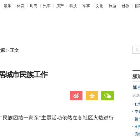
娱乐
体育
时尚
汽车
房产
科技
军事
文化
旅游
佛教
国
站
太原
>
正文
居城市民族工作
频
如
2026
仁
专
“民族团结一家亲”主题活动依然在各社区火热进行
第
A
宠