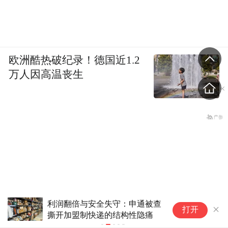
欧洲酷热破纪录！德国近1.2
万人因高温丧生
券商投资者
小封泥，大智慧
打开
传、投诉追