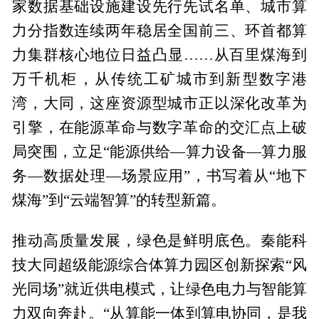
家数据基础设施建设先行先试名单、城市算
力分指数连续两年稳居全国前三、环首都算
力集群核心地位日益凸显……从百里煤海到
万千机柜，从传统工矿城市到新型数字港
湾，大同，这座资源型城市正以深化改革为
引擎，在能源革命与数字革命的交汇点上破
局突围，立足“能源供给—算力设备—算力服
务—数据处理—场景应用”，书写着从“地下
煤海”到“云端智算”的转型新篇。
推动高质量发展，绿色是鲜明底色。秦能科
技大同超级能源综合体算力园区创新探索“风
光同场”就近供电模式，让绿色电力与智能算
力双向奔赴。“从算能一体到算电协同，是我