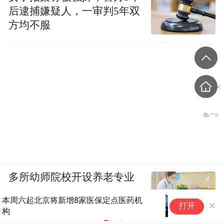
后逮捕嫌疑人，一审判5年双
方均不服
多所幼师院校开设养老专业
“两米警长”罗晨林：暑运一线守
2
打开
护旅客平安(4)
少
赛