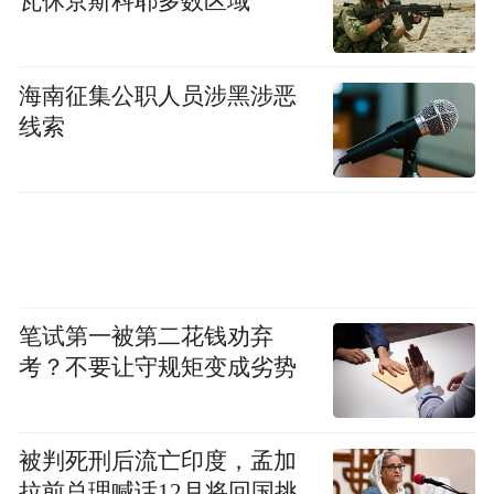
瓦休京斯科耶多数区域
海南征集公职人员涉黑涉恶
线索
笔试第一被第二花钱劝弃
考？不要让守规矩变成劣势
被判死刑后流亡印度，孟加
拉前总理喊话12月将回国挑