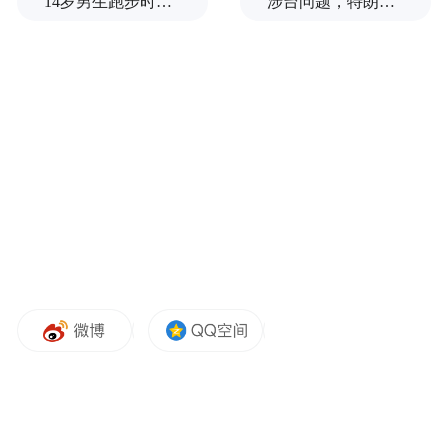
14岁男生跑步时心脏骤停，后被鉴定为“器质性痴呆”，家属质疑校方失责
涉台问题，特朗普的教训还没吃够