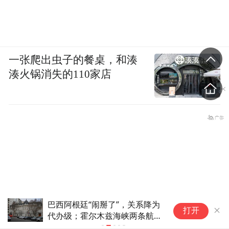
一张爬出虫子的餐桌，和湊
湊火锅消失的110家店
两岸临书展亮相西安 共续文化
中
打开
根脉
通