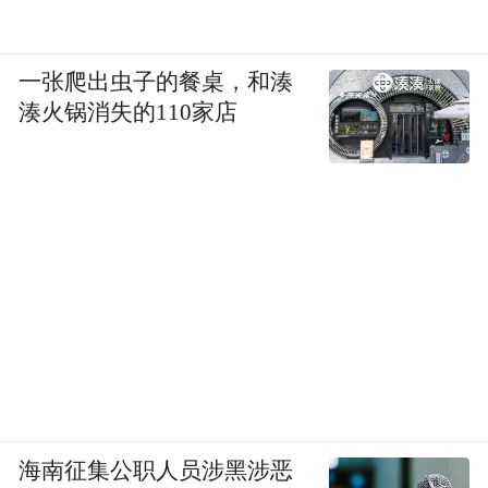
一张爬出虫子的餐桌，和湊
湊火锅消失的110家店
海南征集公职人员涉黑涉恶