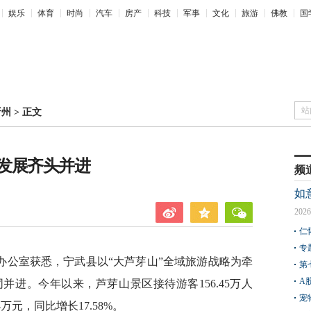
娱乐
体育
时尚
汽车
房产
科技
军事
文化
旅游
佛教
国
站
忻州
>
正文
发展齐头并进
频
如
2026
仁
专
闻办公室获悉，宁武县以“大芦芽山”全域旅游战略为牵
第
A
进。今年以来，芦芽山景区接待游客156.45万人
宠
4万元，同比增长17.58%。