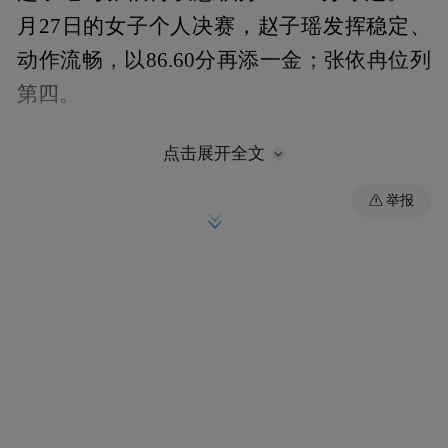
月27日的女子个人决赛，赵子瑶发挥稳定、
动作流畅，以86.60分再添一金；张依冉位列
第四。
点击展开全文
举报
“每个赛季都是崭新的起点。”山西省冰雪运
动中心单板滑雪教练朱虹赛后表示，队伍于