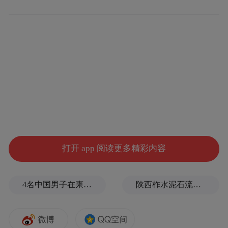
今年11月赴云顶雪场集训，队员们进步迅
速。接下来，山西运动员将继续参加全国单
板滑雪坡面障碍技巧成年组锦标赛、冠军
赛，以及坡面障碍技巧与大跳台项目的全国
U系列赛事，期待再创佳绩。（记者周慧
芳）
打开 app 阅读更多精彩内容
4名中国男子在柬埔寨杀人抛尸，被判无期
陕西柞水泥石流已致2人死亡，仍有1人失联