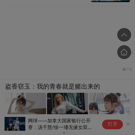
盗香窃玉：我的青春就是赌出来的
网球——加拿大国家银行公开
国
打开
爽文
赛：汤千慧/徐一璠无缘女双第
恶
二轮