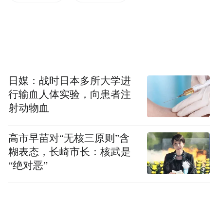
旁。项目分两期建设推进。“目前一期工程包
装车间已经投用，生产车间正在安装调试，
投产后每小时可加工3万穗鲜食玉米；二期工
程将于明年启动建设，项目全面建成后，年
加工能力将达1亿穗，产值预计可达1.2亿
日媒：战时日本多所大学进
元。”农耕归本公司负责人吕耀峰说。
行输血人体实验，向患者注
射动物血
据了解，项目全面投产后，将提供200余个就
业岗位，让村民们实现“家门口”就业。
高市早苗对“无核三原则”含
糊表态，长崎市长：核武是
静乐县农业农村局局长赵国清表示，近年
“绝对恶”
来，该县以鲜食玉米产业为抓手，培育壮大
龙头企业，创新产业运营模式，强化品牌建
设，深化联农带农机制，持续激活乡村产业