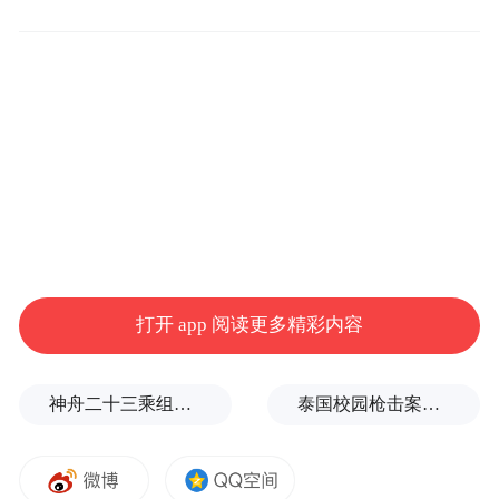
收益在1600元左右。”“公司统一供种、统一
技术指导、统一收购，根本不愁卖，农闲时
还能去厂里打工，一个月能挣3000多块钱
呢。”在静乐县辛村乡马圈滩村村委会的院子
里，几名甜糯玉米种植户围坐在一起，讲述
着今年的收成与收益。
“企业长期推行订单农业模式，以高于市场价
的保底收购价和稳定的销量，为农户吃下
打开 app 阅读更多精彩内容
了‘定心丸’。”马圈滩村党支部书记白占丽
说。
神舟二十三乘组新画面：在太空用超声测肌肉，常态化开展健康管理
泰国校园枪击案致9死，枪手父亲道歉
今年5月，由农耕归本公司建设运营的年产1
亿穗鲜食玉米加工厂，正式落户马圈滩村