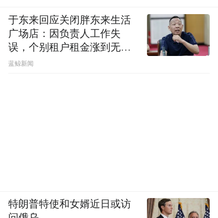
于东来回应关闭胖东来生活
广场店：因负责人工作失
误，个别租户租金涨到无法
想象
蓝鲸新闻
特朗普特使和女婿近日或访
问俄乌